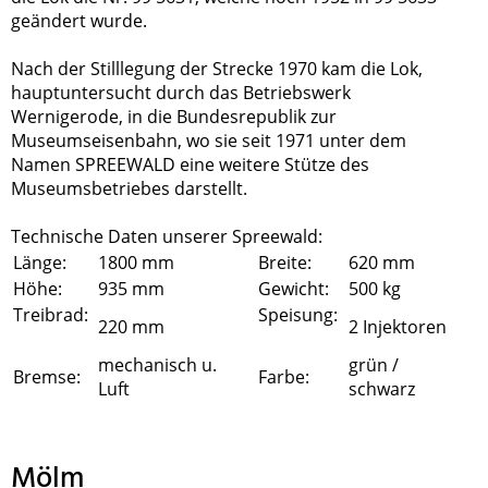
geändert wurde.
Nach der Stilllegung der Strecke 1970 kam die Lok,
hauptuntersucht durch das Betriebswerk
Wernigerode, in die Bundesrepublik zur
Museumseisenbahn, wo sie seit 1971 unter dem
Namen SPREEWALD eine weitere Stütze des
Museumsbetriebes darstellt.
Technische Daten unserer Spreewald:
Länge:
1800 mm
Breite:
620 mm
Höhe:
935 mm
Gewicht:
500 kg
Treibrad:
Speisung:
220 mm
2 Injektoren
mechanisch u.
grün /
Bremse:
Farbe:
Luft
schwarz
Mölm