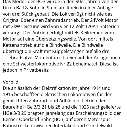
Das Modell der BOB wurde in den 90er Jahren von der
Firma Ball & Sohn in Stein am Rhein in einer Auflage
von drei Stück gebaut. Die Lok verfügt nicht wie das
Original über einen Zahnradantrieb. Der 24Volt Motor
mit 2kW Leistung wird von vier 12 Volt 120Ah Batterien
versorgt. Der Antrieb erfolgt mittels Keilriemen vom
Motor auf eine Übersetzungswelle. Von dort mittels
Kettenantrieb auf die Blindwelle. Die Blindwelle
überträgt die Kraft mit Kuppelstangen auf alle drei
Triebradsätze. Momentan ist beim auf der Anlage noch
eine Schwesterlokomotive N° 22 beheimatet. Diese ist
jedoch in Privatbesitz.
Vorbild:
Die anlässlich der Elektrifikation im Jahre 1914 und
1915 beschafften elektrischen Lokomotiven für den
gemischten Zahnrad- und Adhäsionsbetrieb der
Baureihe HGe 3/3 21 bis 28 und die 1926 nachgelieferte
HGe 3/3 29 prägten jahrelang das Erscheinungsbild der
Berner-Oberland-Bahn (BOB) auf deren Meterspur-
Bahnstrecken zwischen Interlaken und Grindelwald