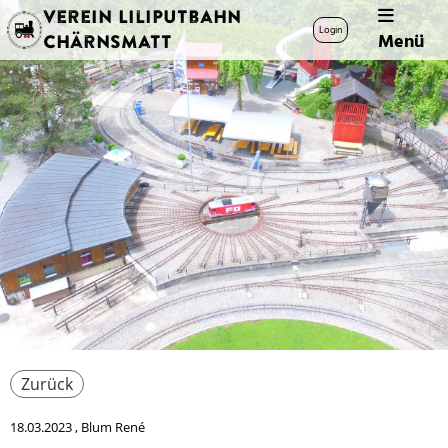
Verein Liliputbahn
Login
Menü
Chärnsmatt
Zurück
18.03.2023
, Blum René