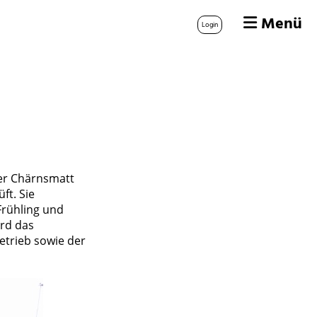
Menü
Login
der Chärnsmatt
ft. Sie
Frühling und
rd das
etrieb sowie der